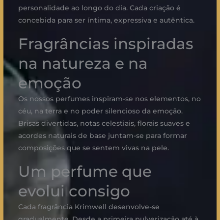
personalidade ao longo do dia. Cada criação é
concebida para ser íntima, expressiva e autêntica.
Fragrâncias inspiradas
na natureza e na
emoção
Os nossos perfumes inspiram-se nos elementos, no
céu, na terra e no poder silencioso da emoção.
Brisas divertidas, notas celestiais, florais suaves e
acordes naturais de base juntam-se para formar
composições que se sentem vivas na pele.
Um perfume que
evolui consigo
Cada fragrância Krimwell desenvolve-se
gradualmente. Desde a primeira pulverização até à