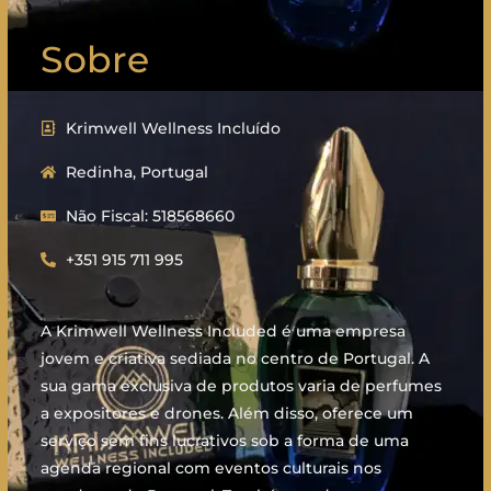
Sobre
Krimwell Wellness Incluído
Redinha, Portugal
Não Fiscal: 518568660
+351 915 711 995
A Krimwell Wellness Included é uma empresa
jovem e criativa sediada no centro de Portugal. A
sua gama exclusiva de produtos varia de perfumes
a expositores e drones. Além disso, oferece um
serviço sem fins lucrativos sob a forma de uma
agenda regional com eventos culturais nos