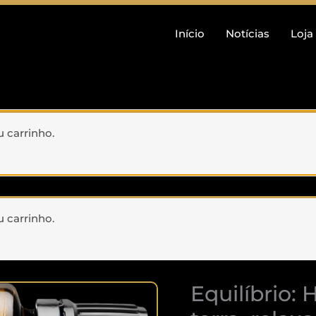
Início
Notícias
Loja
u carrinho.
u carrinho.
Equilíbrio: 
Quantidade
de