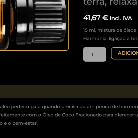
terra, rela
Equilíbrio:
Harmonia,
41,67
€
incl. IVA
ligação
15 ml, mistura de óleos
à
Harmonia, ligação à ter
terra,
relaxamento,
ADICIO
bem-
estar
óleo perfeito para quando precisa de um pouco de harmonia
feitamente com o Óleo de Coco Fracionado para oferecer u
o e o bem-estar.