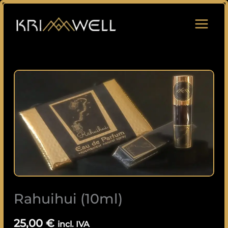
Saltar
para
o
conteúdo
Quantidade
de
Rahuihui
(10ml)
Rahuihui (10ml)
25,00
€
incl. IVA