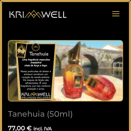
Saltar
para
o
conteúdo
Quantidade
de
Tanehuia
(50ml)
Tanehuia (50ml)
77,00
€
incl. IVA