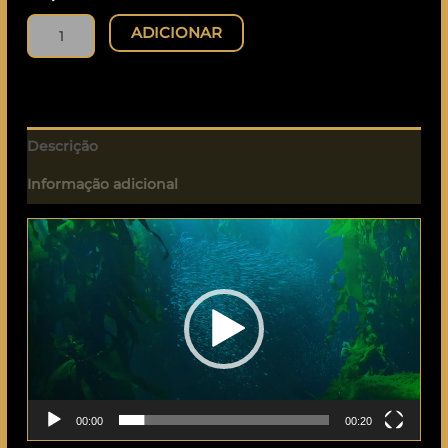
ADICIONAR
Descrição
Informação adicional
Reprodutor
de
vídeo
00:00
00:20