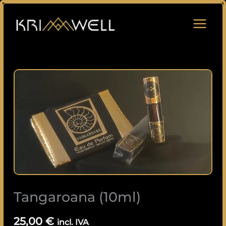
Saltar
para
o
conteúdo
Quantidade
de
Tangaroana
(10ml)
Tangaroana (10ml)
25,00
€
incl. IVA