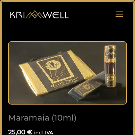
Saltar
para
o
conteúdo
Quantidade
de
Maramaia
(10ml)
Maramaia (10ml)
25,00
€
incl. IVA